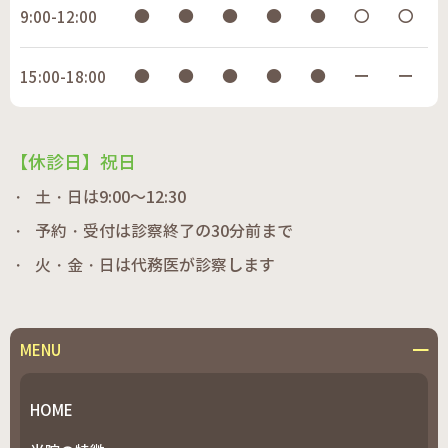
●
●
●
●
●
〇
〇
9:00-12:00
●
●
●
●
●
ー
ー
15:00-18:00
【休診日】祝日
土・日は9:00～12:30
予約・受付は診察終了の30分前まで
火・金・日は代務医が診察します
MENU
HOME