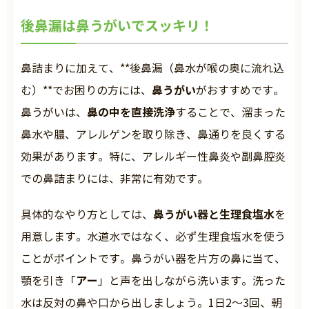
後鼻漏は鼻うがいでスッキリ！
鼻詰まりに加えて、**後鼻漏（鼻水が喉の奥に流れ込
鼻うがい
む）**でお困りの方には、
がおすすめです。
鼻の中を直接洗浄
鼻うがいは、
することで、溜まった
鼻水や膿、アレルゲンを取り除き、鼻通りを良くする
効果があります。特に、アレルギー性鼻炎や副鼻腔炎
での鼻詰まりには、非常に有効です。
鼻うがい器と生理食塩水
具体的なやり方としては、
を
用意します。水道水ではなく、必ず生理食塩水を使う
ことがポイントです。鼻うがい器を片方の鼻に当て、
アー
顎を引き「
」と声を出しながら洗います。洗った
水は反対の鼻や口から出しましょう。1日2～3回、朝