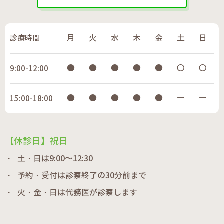
診療時間
月
火
水
木
金
土
日
●
●
●
●
●
〇
〇
9:00-12:00
●
●
●
●
●
ー
ー
15:00-18:00
【休診日】祝日
土・日は9:00～12:30
予約・受付は診察終了の30分前まで
火・金・日は代務医が診察します