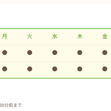
月
火
水
木
金
●
●
●
●
●
●
●
●
●
●
30分前まで