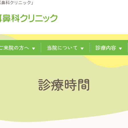
耳鼻科クリニック」
ご来院の方へ
当院について
診療内容
▼
▼
▼
診療時間