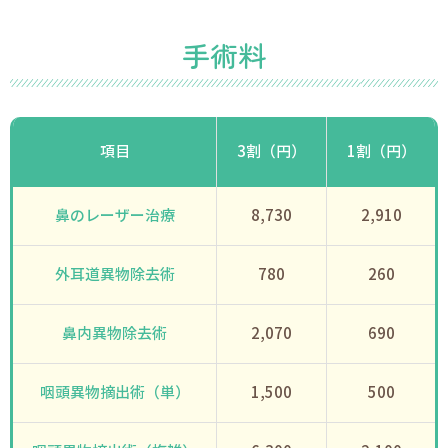
手術料
項目
3割（円）
1割（円）
鼻のレーザー治療
8,730
2,910
外耳道異物除去術
780
260
鼻内異物除去術
2,070
690
咽頭異物摘出術（単）
1,500
500