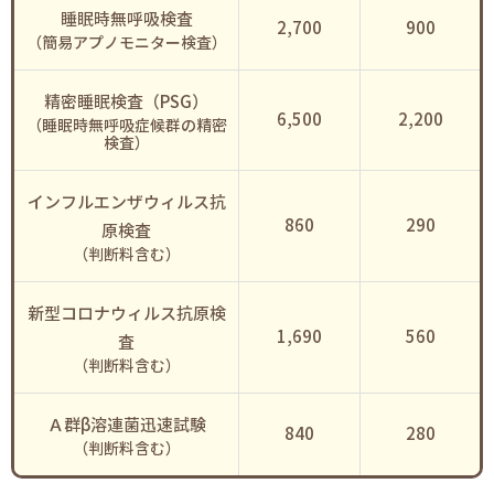
睡眠時無呼吸検査
2,700
900
（簡易アプノモニター検査）
精密睡眠検査（PSG）
6,500
2,200
（睡眠時無呼吸症候群の精密
検査）
インフルエンザウィルス抗
860
290
原検査
（判断料含む）
新型コロナウィルス抗原検
1,690
560
査
（判断料含む）
Ａ群β溶連菌迅速試験
840
280
（判断料含む）