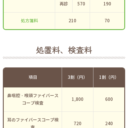
再診
570
190
処方箋料
210
70
処置料、検査料
項目
3割（円）
1割（円）
鼻咽腔・喉頭ファイバース
1,800
600
コープ検査
耳のファイバースコープ検
720
240
査