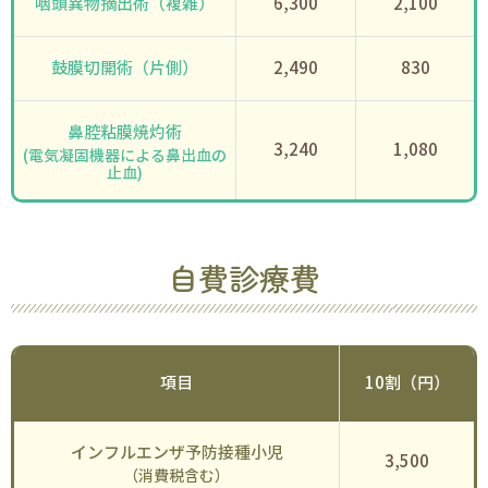
咽頭異物摘出術（複雑）
6,300
2,100
鼓膜切開術（片側）
2,490
830
鼻腔粘膜焼灼術
3,240
1,080
(電気凝固機器による鼻出血の
止血)
自費診療費
項目
10割（円）
インフルエンザ予防接種小児
3,500
（消費税含む）