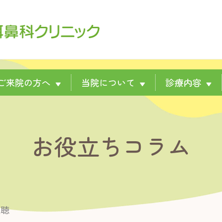
ご来院の方へ
当院について
診療内容
▼
▼
▼
お役立ちコラム
難聴