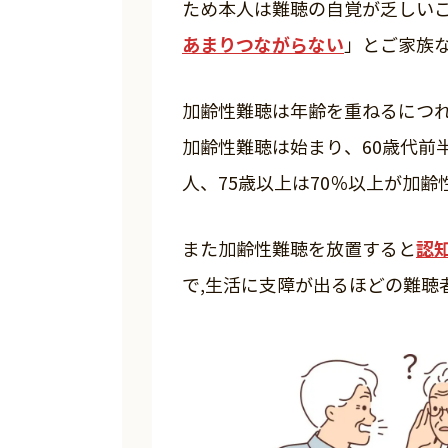
ため本人は難聴の自覚が乏しい
あまりつながらない
」とご家族
加齢性難聴は年齢を重ねるにつれ
加齢性難聴は始まり、60歳代前半
人、75歳以上は70％以上が加
認
また加齢性難聴を放置すると
で,生活に支障が出るほどの難聴