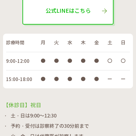
公式LINEはこちら
診療時間
月
火
水
木
金
土
日
●
●
●
●
●
〇
〇
9:00-12:00
●
●
●
●
●
ー
ー
15:00-18:00
【休診日】祝日
土・日は9:00～12:30
予約・受付は診察終了の30分前まで